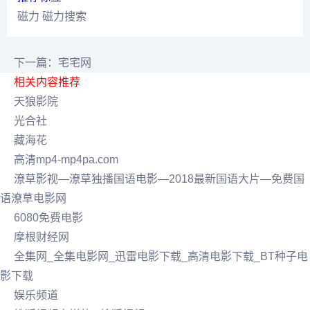
磁力
磁力搜索
下一篇：宅宅网
相关内容推荐
天狼影院
光合社
藏海花
高清mp4-mp4pa.com
潦草影视―潦草独播国语电影―2018最新国语大片―免费国
语潦草电影网
6080免费电影
摩根财经网
全集网_全集电影网_迅雷电影下载_高清电影下载_BT种子电
影下载
娱乐频道