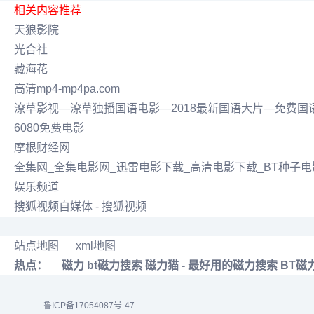
相关内容推荐
天狼影院
光合社
藏海花
高清mp4-mp4pa.com
潦草影视―潦草独播国语电影―2018最新国语大片―免费国
6080免费电影
摩根财经网
全集网_全集电影网_迅雷电影下载_高清电影下载_BT种子
娱乐频道
搜狐视频自媒体 - 搜狐视频
站点地图
xml地图
热点：
磁力
bt磁力搜索
磁力猫 - 最好用的磁力搜索
BT磁
鲁ICP备17054087号-47