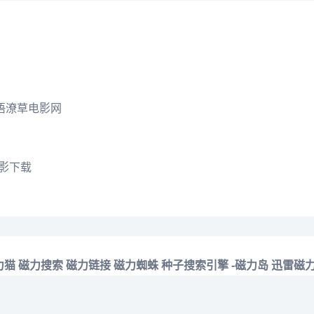
语潦草电影网
电影下载
力猫
磁力搜索
磁力链接
磁力蜘蛛
种子搜索引擎 -磁力岛
迅雷磁力