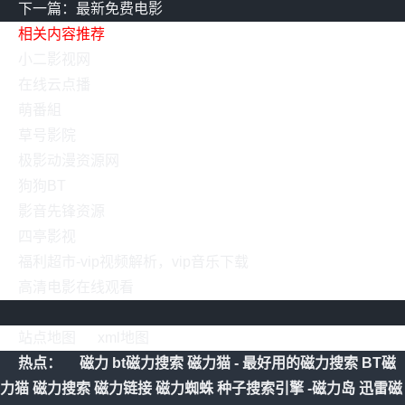
下一篇：最新免费电影
相关内容推荐
小二影视网
在线云点播
萌番組
草号影院
极影动漫资源网
狗狗BT
影音先锋资源
四亭影视
福利超市-vip视频解析，vip音乐下载
高清电影在线观看
站点地图
xml地图
热点：
磁力
bt磁力搜索
磁力猫 - 最好用的磁力搜索
BT磁
力猫
磁力搜索
磁力链接
磁力蜘蛛
种子搜索引擎 -磁力岛
迅雷磁